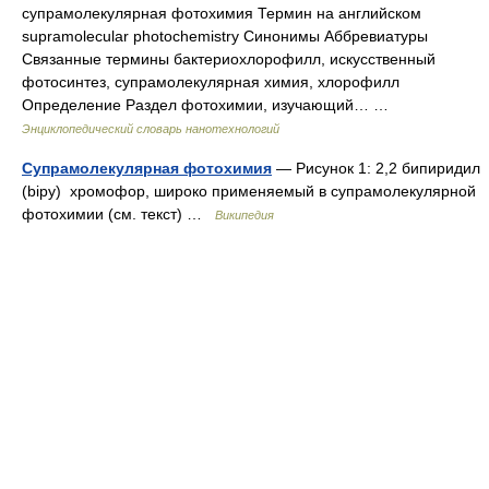
супрамолекулярная фотохимия Термин на английском
supramolecular photochemistry Синонимы Аббревиатуры
Связанные термины бактериохлорофилл, искусственный
фотосинтез, супрамолекулярная химия, хлорофилл
Определение Раздел фотохимии, изучающий… …
Энциклопедический словарь нанотехнологий
Супрамолекулярная фотохимия
— Рисунок 1: 2,2 бипиридил
(bipy) хромофор, широко применяемый в супрамолекулярной
фотохимии (см. текст) …
Википедия