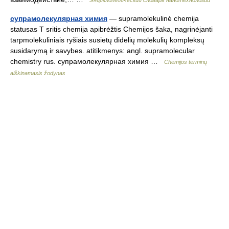
Энциклопедический словарь нанотехнологий
супрамолекулярная химия
— supramolekulinė chemija
statusas T sritis chemija apibrėžtis Chemijos šaka, nagrinėjanti
tarpmolekuliniais ryšiais susietų didelių molekulių kompleksų
susidarymą ir savybes. atitikmenys: angl. supramolecular
chemistry rus. супрамолекулярная химия …
Chemijos terminų
aiškinamasis žodynas